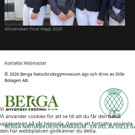
Allsvenskan Final Hopp 2020
Kontakta Webmaster
© 2026 Berga Naturbruksgymnasium ägs och drivs av Dille
Bolagen AB.
Vi använder cookies
Vi använder cookies för att se till att du får den bästa
upplevelsen på vår hemsida. Genom att fortsätta använda
BERGA NATURBRUKSGYMNASIUM - EN DEL AV
DILLE 
den här webbplatsen godkänner du detta.